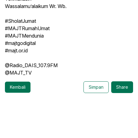
Wassalamu’alaikum Wr. Wb.
#SholatJumat
#MAJTRumahUmat
#MAJTMendunia
#majtgodigital
#majt.or.id
@Radio_DAIS_107.9FM
@MAJT_TV
Kembali
Simpan
Share