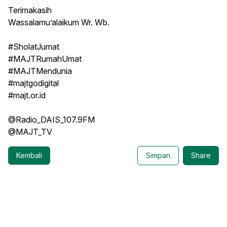
Terimakasih
Wassalamu’alaikum Wr. Wb.
#SholatJumat
#MAJTRumahUmat
#MAJTMendunia
#majtgodigital
#majt.or.id
@Radio_DAIS_107.9FM
@MAJT_TV
Kembali
Simpan
Share